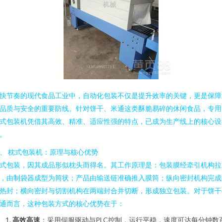
快节奏的现代食品工业中，自动化包装不仅是提升效率的关键，更是保障
品质与安全的重要防线。针对饼干、米通这类酥脆易碎的休闲食品，专用
式包装机凭借其高效、精准、适应性强的特点，已成为生产线上的核心设
。
、 枕式包装机：原理与核心优势
式包装，因其成品形似枕头而得名。其工作原理是：包装膜经牵引机构拉
，由制袋器成型为筒状；产品由输送链准确推入膜筒；纵向密封机构完成
热封；横向密封与切割机构在两端封合并切断，形成独立包装。对于饼干
通而言，这种包装方式的核心优势在于：
高效高速
：采用伺服驱动与PLC控制，运行平稳，速度可达每分钟数