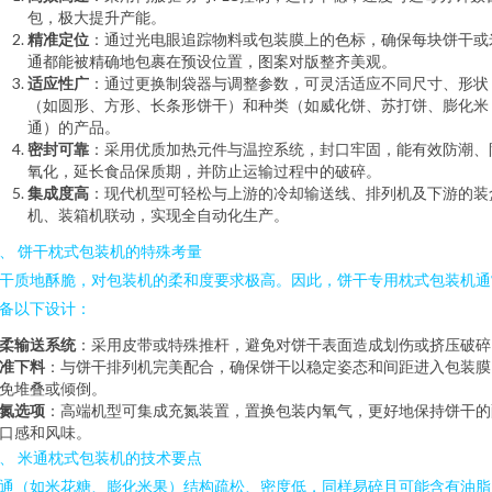
包，极大提升产能。
精准定位
：通过光电眼追踪物料或包装膜上的色标，确保每块饼干或
通都能被精确地包裹在预设位置，图案对版整齐美观。
适应性广
：通过更换制袋器与调整参数，可灵活适应不同尺寸、形状
（如圆形、方形、长条形饼干）和种类（如威化饼、苏打饼、膨化米
通）的产品。
密封可靠
：采用优质加热元件与温控系统，封口牢固，能有效防潮、
氧化，延长食品保质期，并防止运输过程中的破碎。
集成度高
：现代机型可轻松与上游的冷却输送线、排列机及下游的装
机、装箱机联动，实现全自动化生产。
、 饼干枕式包装机的特殊考量
干质地酥脆，对包装机的柔和度要求极高。因此，饼干专用枕式包装机通
备以下设计：
柔输送系统
：采用皮带或特殊推杆，避免对饼干表面造成划伤或挤压破碎
准下料
：与饼干排列机完美配合，确保饼干以稳定姿态和间距进入包装膜
免堆叠或倾倒。
氮选项
：高端机型可集成充氮装置，置换包装内氧气，更好地保持饼干的
口感和风味。
、 米通枕式包装机的技术要点
通（如米花糖、膨化米果）结构疏松、密度低，同样易碎且可能含有油脂