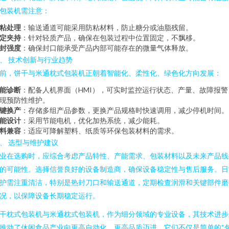
包装机需注意：
粘处理
：输送通道可能采用防粘材料，防止糖分或油脂残留。
定夹持
：针对轻质产品，确保在包装过程中位置固定，不飘移。
封强度
：确保封口能承受产品内部可能存在的微量气体释放。
、 技术创新与行业趋势
前，饼干与米通枕式包装机正朝着智能化、柔性化、绿色化方向发展：
能诊断
：配备人机界面（HMI），可实时监控运行状态、产量、故障报警
现预防性维护。
键换产
：存储多组产品参数，更换产品规格时快速调用，减少停机时间。
能设计
：采用节能电机，优化加热系统，减少能耗。
料兼容
：适应可降解塑料、纸质等环保包装材料的需求。
、 选型与维护建议
业在选购时，应综合考虑产品特性、产能需求、包装材料以及未来产品线
的可能性。选择信誉良好的设备制造商，确保设备稳定性与售后服务。日
护需注重清洁，特别是热封刀口和输送通道，定期检查润滑和关键部件磨
况，以保障设备长期稳定运行。
干枕式包装机与米通枕式包装机，作为细分领域的专业设备，其技术进步
推动了休闲食品产业向更高自动化、更高品质迈进。它们不仅是简单的“